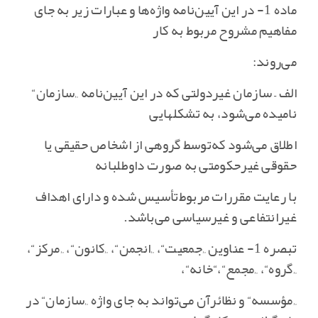
ماده 1- در این آیین‌نامه واژه‌ها و عبارات زیر به جای
مفاهیم مشروح مربوط به کار
می‌روند:
الف – سازمان غیردولتی که در این آیین‌نامه „سازمان‌“
نامیده می‌شود، به تشکلهایی
اطلاق می‌شود که‌توسط گروهی از اشخاص حقیقی یا
حقوقی غیرحکومتی به صورت داوطلبانه
با رعایت مقررات مربوط‌تأسیس شده و دارای اهداف
غیرانتفاعی و غیرسیاسی می‌باشد.
تبصره 1- عناوین „جمعیت‌“، „انجمن‌“، „کانون‌“، „مرکز“،
„گروه‌“، „مجمع‌“،“خانه‌“،
„مؤسسه‌“ و نظائرآن می‌تواند به جای واژه „سازمان‌“ در