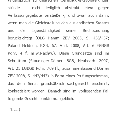
Widerspruch zu deutschen Gerechtigkeitsvorstellungen
stünde – nicht lediglich abstrakt etwa gegen
Verfassungsgebote verstieße -, und zwar auch dann,
wenn man die Gleichstellung des ausländischen Staates
und die Eigenständigkeit seiner Rechtsordnung
berücksichtigt (OLG Hamm ZEV 2005, S. 436/437;
Palandt-Heldrich, BGB, 67. Aufl. 2008, Art. 6 EGBGB
Rdnr. 4 f. m.w.Nachw.). Diese Grundsätze sind im
Schrifttum (Staudinger-Dörner, BGB, Neubearb. 2007,
Art. 25 EGBGB Rdnr. 709 ff., zusammenfassend Dörner
ZEV 2008, S. 442/443) in Form eines Prüfungsschemas,
das dem Senat grundsätzlich sachgerecht erscheint,
konkretisiert worden. Danach sind im vorliegenden Fall
folgende Gesichtspunkte maßgeblich.
aa)